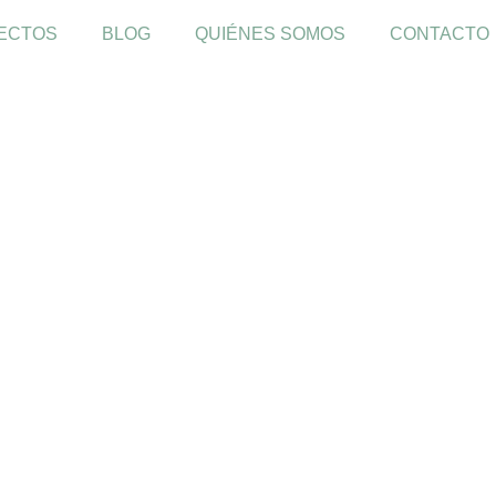
ECTOS
BLOG
QUIÉNES SOMOS
CONTACTO
ión en la Muralla 
Segovia